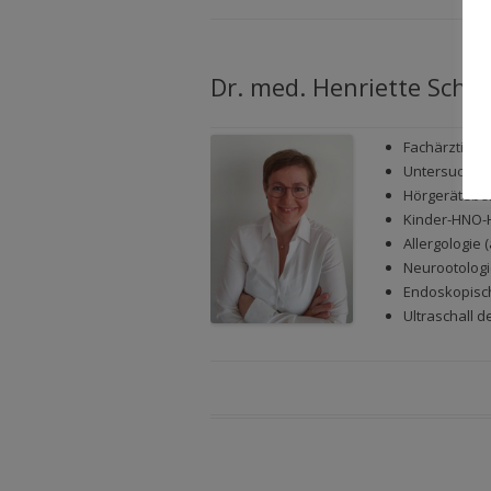
Dr. med. Henriette Schik
Fachärztin f
Untersuchun
Hörgerätebe
Kinder-HNO-
Allergologie
Neurootolog
Endoskopisc
Ultraschall 