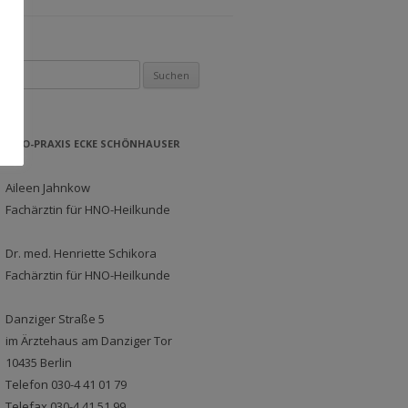
Suchen nach:
HNO-PRAXIS ECKE SCHÖNHAUSER
Aileen Jahnkow
Fachärztin für HNO-Heilkunde
Dr. med. Henriette Schikora
Fachärztin für HNO-Heilkunde
Danziger Straße 5
im Ärztehaus am Danziger Tor
10435 Berlin
Telefon 030-4 41 01 79
Telefax 030-4 41 51 99