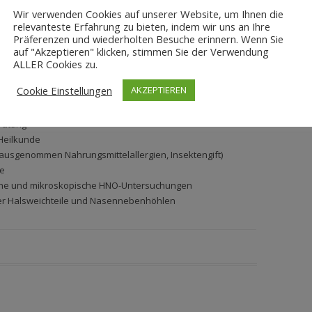
Wir verwenden Cookies auf unserer Website, um Ihnen die
relevanteste Erfahrung zu bieten, indem wir uns an Ihre
Präferenzen und wiederholten Besuche erinnern. Wenn Sie
ora
auf "Akzeptieren" klicken, stimmen Sie der Verwendung
ALLER Cookies zu.
Cookie Einstellungen
AKZEPTIEREN
ür HNO-Heilkunde
gen des Gehörs
ratung
Heilkunde
 (ausgenommen Nahrungsmittelallergien, Insektengift)
ie
he und mikroskopische HNO-Untersuchungen
der Halsweichteile und Nasennebenhöhlen