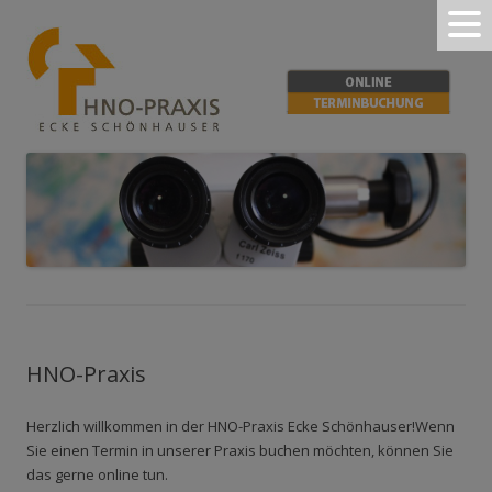
ZUM INHALT SPRINGEN
HNO-Praxis Ecke Schönhauser
Im Ärztehaus am Danziger Tor
HNO-Praxis
Herzlich willkommen in der HNO-Praxis Ecke Schönhauser!Wenn
Sie einen Termin in unserer Praxis buchen möchten, können Sie
das gerne online tun.