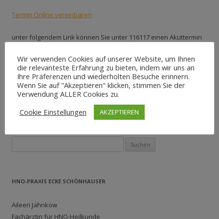
Termin Online vereinbaren
unter folgendem Link können Sie unter 116117 einen Akuttermin
vereinbaren:
Wir verwenden Cookies auf unserer Website, um Ihnen
die relevanteste Erfahrung zu bieten, indem wir uns an
Terminbuchung über das Patientennavi116117
Ihre Präferenzen und wiederholten Besuche erinnern.
Wenn Sie auf "Akzeptieren" klicken, stimmen Sie der
Verwendung ALLER Cookies zu.
Cookie Einstellungen
AKZEPTIEREN
Suchen nach:
HNO-PRAXIS ECKE SCHÖNHAUSER
Aileen Jahnkow
Fachärztin für HNO-Heilkunde